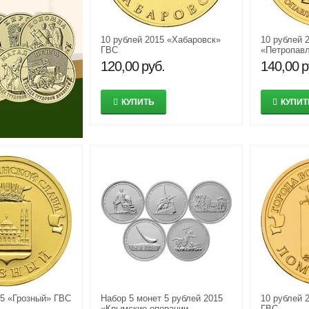
10 рублей 2015 «Хабаровск»
10 рублей 
ГВС
«Петропавл
ГВС
120,00
руб.
140,00
р
КУПИТЬ
КУПИТ
15 «Грозный» ГВС
Набор 5 монет 5 рублей 2015
10 рублей 
«Крымские операции
ГВС