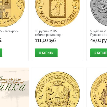
5 «Таганрог»
10 рублей 2015
5 рублей 2
«Малоярославец»
Русского г
общества»
.
111,00
руб.
48,00
ру
КУПИТЬ
КУПИТ