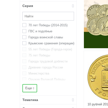
Серия
70 лет Победы (2014-2015)
ГВС и подобные
Города воинской славы
Крымские сражения (операции)
55 лет Победы (Города-герои)
75 лет Победы
Города трудовой доблести
Древние города России
Министерства
Оружие Великой Победы
Победа в Отечественной войне
Еще
1812
Регионы России (Российская
Тематика
Федерация)
10 рублей 20
Российская (советская)