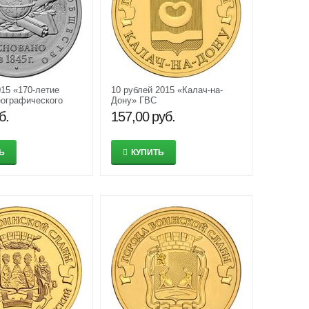
015 «170-летие
10 рублей 2015 «Калач-на-
еографического
Дону» ГВС
б.
157,00
руб.
Ь
КУПИТЬ