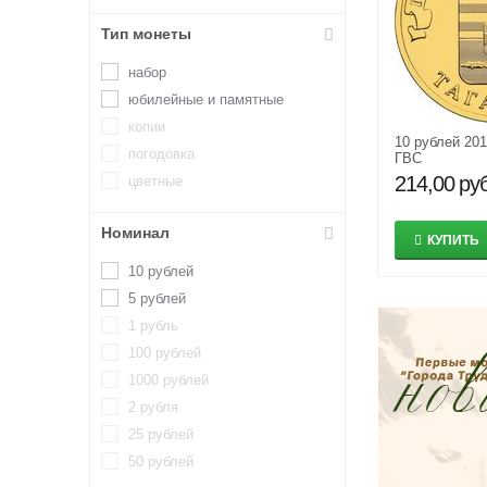
Тип монеты
набор
юбилейные и памятные
копии
10 рублей 201
погодовка
ГВС
214,00
руб
цветные
Номинал
КУПИТЬ
10 рублей
5 рублей
1 рубль
100 рублей
1000 рублей
2 рубля
25 рублей
50 рублей