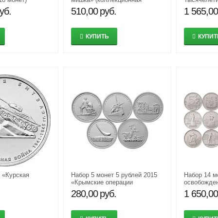
сувенирная монета)
Новгороде
уб.
510,00
руб.
1 565,00
КУПИТЬ
КУПИТ
4 «Курская
Набор 5 монет 5 рублей 2015
Набор 14 м
«Крымские операции
освобожде
(Освобождение Крыма)»
войсками» 2
280,00
руб.
1 650,00