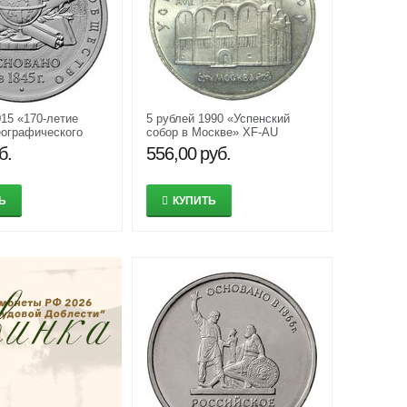
015 «170-летие
5 рублей 1990 «Успенский
еографического
собор в Москве» XF-AU
б.
556,00
руб.
Ь
КУПИТЬ