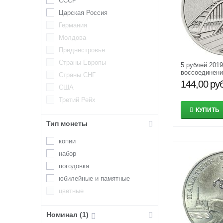
СССР
Царская Россия
Германия
Молдова
Приднестровье
Страны Европы
5 рублей 201
воссоединени
Страны СНГ
Россией — К
144,00
руб
США
Третий Рейх
КУПИТЬ
Тип монеты
копии
набор
погодовка
юбилейные и памятные
цветные
Номинал (1)