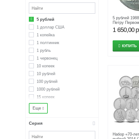
5 рублей 198
5 рублей
Петру Первом
1 доллар США
XF-AU
1 650,00
р
1 копейка
1 полтинник
КУПИТЬ
1 рубль
1 червонец
10 копеек
10 рублей
100 рублей
1000 рублей
15 копеек
2 евро
Еще
2 копейки
2 рубля
Серия
20 копеек
Набор «70-ле
200 рублей
рублей 2014 (