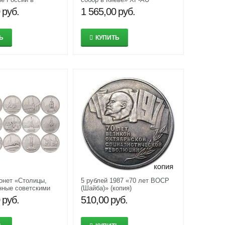
» XF-AU
руб.
1 565,00
руб.
Ь
КУПИТЬ
онет «Столицы,
5 рублей 1987 «70 лет ВОСР
нные советскими
(Шайба)» (копия)
016 г.
руб.
510,00
руб.