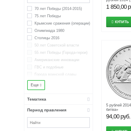
25 копеек
1 850,00
р
70 лет Победы (2014-2015)
25 рублей
75 лет Победы
3 деньги
КУПИТЬ
Крымские сражения (операции)
3 копейки
Олимпиада 1980
3 марки
Столицы 2016
3 рубля
50 лет Советской власти
37 рублей 50 копеек
55 лет Победы (Города-герои)
4 копейки
Американские инновации
5 долларов США
ГВС и подобные
5 копеек
Города воинской славы
5 марок
Города трудовой доблести
50 копеек
Еще
Древние города России
50 рублей
Министерства
Тематика
500 рублей
Оружие Великой Победы
5 рублей 201
гривенник
битва»
Период правления
Победа в Отечественной войне
полтина
94,00
руб.
1812
Регионы России (Российская
Федерация)