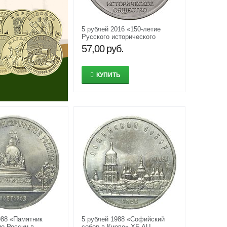
5 рублей 2016 «150-летие
Русского исторического
общества»
57,00
руб.
КУПИТЬ
988 «Памятник
5 рублей 1988 «Софийский
е России в
собор в Киеве» XF-AU