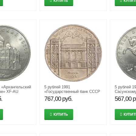
КУПИТЬ
КУПИТ
1 «Архангельский
5 рублей 1991
5 рублей 1
ве» XF-AU
«Государственный банк СССР
Сасунскому
в Москве» XF-AU
.
767,00
руб.
567,00
р
КУПИТЬ
КУПИТ