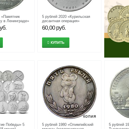
8 «Памятник
5 рублей 2020 «Курильская
у в Ленинграде»
десантная операция»
уб.
60,00
руб.
КУПИТЬ
тие Победы» 5
5 рублей 1980 «Олимпийский
5 рублей 1
18 монет)
мишка» (коллекционная
Тысячелети