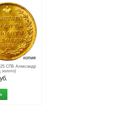
825 СПБ Александр
д золото)
уб.
Ь