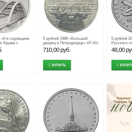
9 «5-я годовщина
5 рублей 1990 «Большой
5 рублей 2
я Крыма с
дворец в Петродворце» XF-AU
Русского г
рымский мост»
общества»
.
710,00
руб.
48,00
ру
КУПИТЬ
КУПИТ