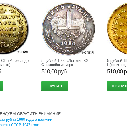
9 СПБ Александр
5 рублей 1980 «Логотип XXII
5 рублей 1
олото)
Олимпийских игр»
I (копия по
(коллекционная сувенирная
.
510,00
руб.
510,00
р
монета)
КУПИТЬ
КУПИТ
ЕНДУЕМ ОБРАТИТЬ ВНИМАНИЕ:
ие рубли 1980 года в наличии
онеты СССР 1947 года