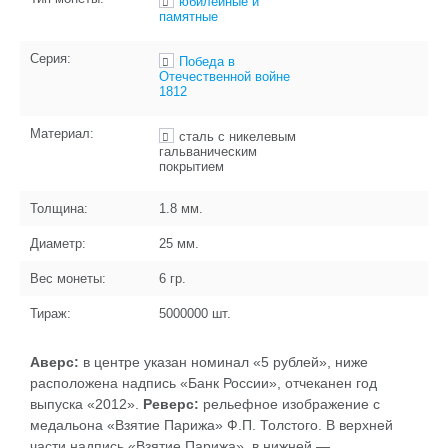
юбилейные и
памятные
Серия:
Победа в
Отечественной войне
1812
Материал:
сталь с никелевым
гальваническим
покрытием
Толщина:
1.8
мм.
Диаметр:
25
мм.
Вес монеты:
6
гр.
Тираж:
5000000
шт.
Аверс:
в центре указан номинал «5 рублей», ниже
расположена надпись «Банк России», отчеканен год
выпуска «2012».
Реверс:
рельефное изображение с
медальона «Взятие Парижа» Ф.П. Толстого. В верхней
части надпись «Взятие Парижа», в нижней —