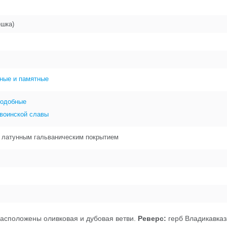
ешка)
ные и памятные
подобные
 воинской славы
с латунным гальваническим покрытием
расположены оливковая и дубовая ветви.
Реверс:
герб Владикавказ