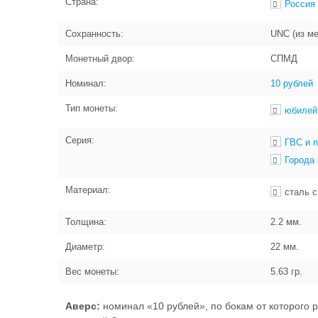
Страна:
Россия
Сохранность:
UNC (из м
Монетный двор:
СПМД
Номинал:
10 рублей
Тип монеты:
юбилей
Серия:
ГВС и 
Города
Материал:
сталь 
Толщина:
2.2
мм.
Диаметр:
22
мм.
Вес монеты:
5.63
гр.
Аверс:
номинал «10 рублей», по бокам от которого 