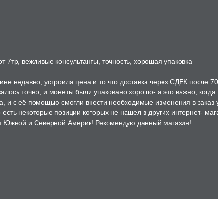
т 7тр, вежливые консультанты, точность, хорошая упаковка
ине недавно, устроила цена и то что доставка через СДЕК после 7
залось точно, и монеты были упаковано хорошо- а это важно, когд
а, и с её помощью смогли внести необходимые изменения в заказ 
есть некоторые позиции которых не нашел в других интернет- мага
м Южной и Северной Америк! Рекомендую данный магазин!