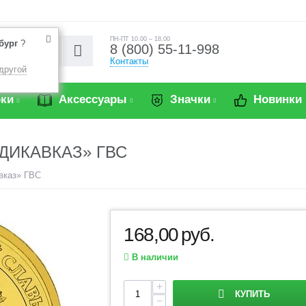
ПН-ПТ 10.00 – 18.00
бург
?
8 (800) 55-11-998
Контакты
другой
ки
Аксессуары
Значки
Новинки
АДИКАВКАЗ» ГВС
вказ» ГВС
168,00
руб.
В наличии
+
КУПИТЬ
−