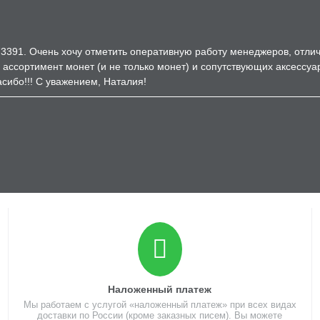
3391. Очень хочу отметить оперативную работу менеджеров, отличн
 ассортимент монет (и не только монет) и сопутствующих аксессуа
сибо!!! С уважением, Наталия!
Наложенный платеж
Мы работаем с услугой «наложенный платеж» при всех видах
доставки по России (кроме заказных писем). Вы можете