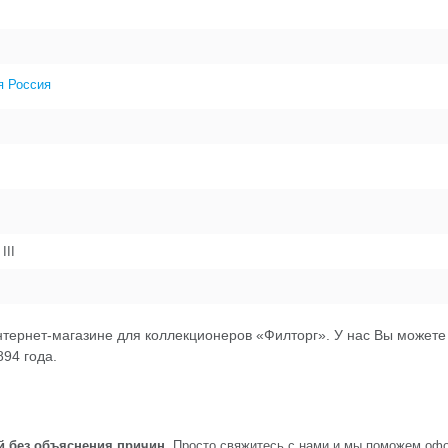
я Россия
III
нтернет-магазине для коллекционеров «Филторг». У нас Вы можете
894 года.
й без объяснения причин.
Просто свяжитесь с нами и мы поможем офо