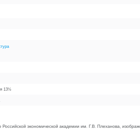
ктура
ая 13½
.
 Российской экономической академии им. Г.В. Плеханова, изображ