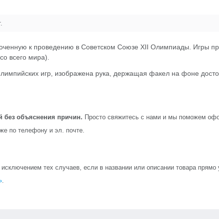
.
роченную к проведению в Советском Союзе XII Олимпиады. Игры пр
со всего мира).
 олимпийских игр, изображена рука, держащая факел на фоне дост
й без объяснения причин.
Просто свяжитесь с нами и мы поможем офо
кже по телефону и эл. почте.
сключением тех случаев, если в названии или описании товара прямо ук
»
.