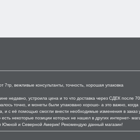
т 7тр, вежливые консультанты, точность, хорошая упаковка
ине недавно, устроила цена и то что доставка через СДЕК после 7
залось точно, и монеты были упаковано хорошо- а это важно, когд
а, и с её помощью смогли внести необходимые изменения в заказ 
есть некоторые позиции которых не нашел в других интернет- мага
м Южной и Северной Америк! Рекомендую данный магазин!